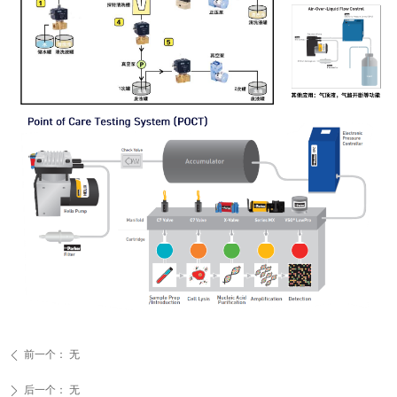
前一个：
无
ꄴ
后一个：
无
ꄲ